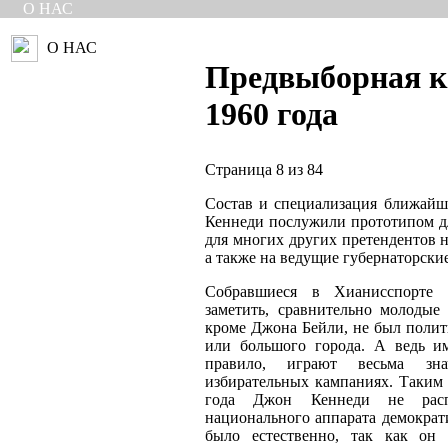
О НАС
О НАС
Предвыборная 
1960 года
Страница 8 из 84
Состав и специализация ближай
Кеннеди послужили прототипом дл
для многих других претендентов н
а также на ведущие губернаторские
Собравшиеся в Хианисспорте 
заметить, сравнительно молодые
кроме Джона Бейли, не был полит
или большого города. А ведь и
правило, играют весьма зн
избирательных кампаниях. Таким 
года Джон Кеннеди не расп
национального аппарата демократ
было естественно, так как он