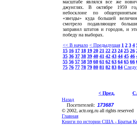
масштабе являлся все же нови
джунглях. В октябре 1959 го
небосклоне по общепринятым
«звезды» куда большей величи
смотрело подавляющее больши
заправил штатов и городов, и эт
победу на выборах.
<< В начало
< Предыдущая
1
2
3
4
15
16
17
18
19
20
21
22
23
24
25
26
35
36
37
38
39
40
41
42
43
44
45
46
55
56
57
58
59
60
61
62
63
64
65
66
75
76
77
78
79
80
81
82
83
84
Следу
< Пред.
С
Назад
Посетителей:
173687
© 2002, actr.org.ru all rights reserved
Главная
Книги по истории США - Братья К