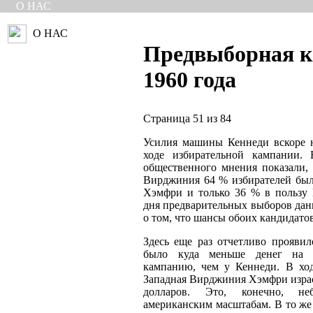
О НАС
О НАС
Предвыборная 
1960 года
Страница 51 из 84
Усилия машины Кеннеди вскоре н
ходе избирательной кампании.
общественного мнения показали, 
Вирджиния 64 % избирателей был
Хэмфри и только 36 % в пользу 
дня предварительных выборов дан
о том, что шансы обоих кандидато
Здесь еще раз отчетливо проявил
было куда меньше денег на 
кампанию, чем у Кеннеди. В хо
Западная Вирджиния Хэмфри израс
долларов. Это, конечно, н
американским масштабам. В то же