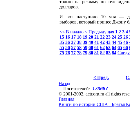
только на рекламу по телевиден
долларов.
И вот наступило 10 мая — де
выборов, который принес Джону б
<< В начало
< Предыдущая
1
2
3
4
15
16
17
18
19
20
21
22
23
24
25
26
35
36
37
38
39
40
41
42
43
44
45
46
55
56
57
58
59
60
61
62
63
64
65
66
75
76
77
78
79
80
81
82
83
84
Следу
< Пред.
С
Назад
Посетителей:
173687
© 2001-2002, actr.org.ru all rights res
Главная
Книги по истории США - Братья К