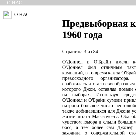
О НАС
О НАС
Предвыборная 
1960 года
Страница 3 из 84
О'Доннел и О'Брайн имели к
О'Доннел был отличным такт
кампаний, в то время как за О'Бра
превосходного организатора
сработалась и стала своеобразны
которого Джон, оставляя позади 
на выборах. Используя средс
О'Доннел и О'Брайн сумели привл
патрона большое число честолю
также добивавшихся для Джона ус
жизни штата Массачусетс. Оба о
чувством юмора и слыли большим
босс, а тем более сам Джозеф 
заходила о содержательной ст