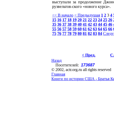
выступали за продолжение Джон
рузвельтов-ского «нового курса».
<< В начало
< Предыдущая
1
2
3
4
15
16
17
18
19
20
21
22
23
24
25
26
35
36
37
38
39
40
41
42
43
44
45
46
55
56
57
58
59
60
61
62
63
64
65
66
75
76
77
78
79
80
81
82
83
84
Следу
< Пред.
С
Назад
Посетителей:
173687
© 2002, actr.org.ru all rights reserved
Главная
Книги по истории США - Братья К