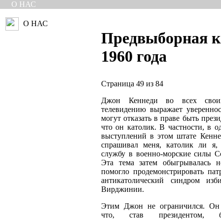
О НАС
О НАС
Предвыборная 
1960 года
Страница 49 из 84
Джон Кеннеди во всех свои
телевидению выражает увереннос
могут отказать в праве быть през
что он католик. В частности, в 
выступлений в этом штате Кенне
спрашивал меня, католик ли я,
службу в военно-морские силы 
Эта тема затем обыгрывалась н
помогло продемонстрировать пат
антикатолический синдром изб
Вирджинии.
Этим Джон не ограничился. Он 
что, став президентом, бу