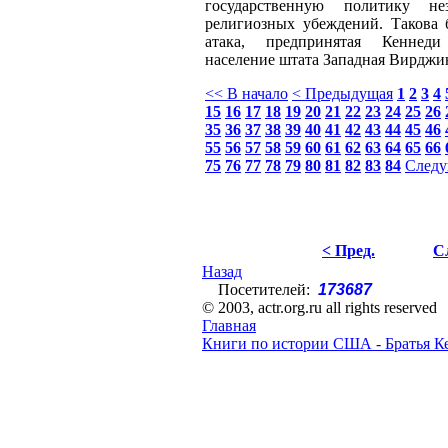
государственную политику н
религиозных убеждений. Такова 
атака, предпринятая Кеннеди
население штата Западная Вирджи
<< В начало
< Предыдущая
1
2
3
4
15
16
17
18
19
20
21
22
23
24
25
26
35
36
37
38
39
40
41
42
43
44
45
46
55
56
57
58
59
60
61
62
63
64
65
66
75
76
77
78
79
80
81
82
83
84
Следу
< Пред.
С
Назад
Посетителей:
173687
© 2003, actr.org.ru all rights reserved
Главная
Книги по истории США - Братья К