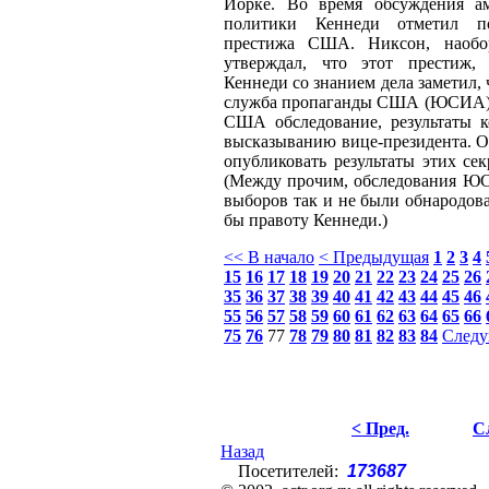
Йорке. Во время обсуждения а
политики Кеннеди отметил по
престижа США. Никсон, наобор
утверждал, что этот престиж, 
Кеннеди со знанием дела заметил,
служба пропаганды США (ЮСИА) 
США обследование, результаты к
высказыванию вице-президента. 
опубликовать результаты этих се
(Между прочим, обследования Ю
выборов так и не были обнародов
бы правоту Кеннеди.)
<< В начало
< Предыдущая
1
2
3
4
15
16
17
18
19
20
21
22
23
24
25
26
35
36
37
38
39
40
41
42
43
44
45
46
55
56
57
58
59
60
61
62
63
64
65
66
75
76
77
78
79
80
81
82
83
84
Следу
< Пред.
С
Назад
Посетителей:
173687