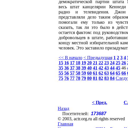
демократической партии штата 
весь штат канцелярии Кеннеди 
радио и телевидения. Джон
представляли дело таким образом
помогали ему только из чувст
сказать, так ли это было в дейс
остается фактом: под руководство
добровольцев в штате, работавши
концу местной избирательной кам
человек. Это заставило призадумат
<< В начало
< Предыдущая
1
2
3
4
15
16
17
18
19
20
21
22
23
24
25
26
35
36
37
38
39
40
41
42
43
44
45
46
55
56
57
58
59
60
61
62
63
64
65
66
75
76
77
78
79
80
81
82
83
84
Следу
< Пред.
С
Назад
Посетителей:
173687
© 2003, actr.org.ru all rights reserved
Главная