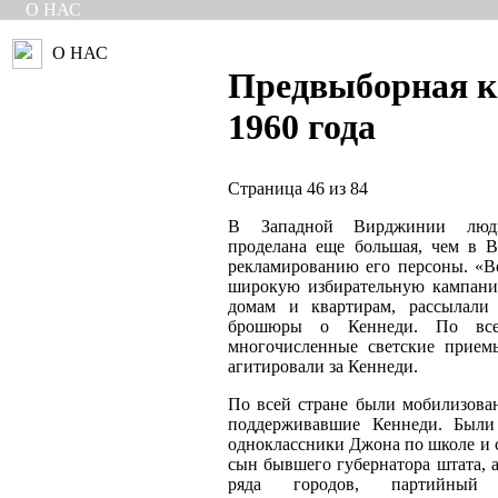
О НАС
О НАС
Предвыборная 
1960 года
Страница 46 из 84
В Западной Вирджинии люд
проделана еще большая, чем в В
рекламированию его персоны. «В
широкую избирательную кампани
домам и квартирам, рассылали
брошюры о Кеннеди. По все
многочисленные светские прием
агитировали за Кеннеди.
По всей стране были мобилизован
поддерживавшие Кеннеди. Были
одноклассники Джона по школе и 
сын бывшего губернатора штата, 
ряда городов, партийный 