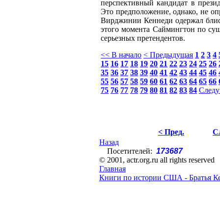
перспективный кандидат в през
Это предположение, однако, не оп
Вирджинии Кеннеди одержал блист
этого момента Саймингтон по сущ
серьезных претендентов.
<< В начало
< Предыдущая
1
2
3
4
15
16
17
18
19
20
21
22
23
24
25
26
35
36
37
38
39
40
41
42
43
44
45
46
55
56
57
58
59
60
61
62
63
64
65
66
75
76
77
78
79
80
81
82
83
84
Следу
< Пред.
С
Назад
Посетителей:
173687
© 2001, actr.org.ru all rights reserved
Главная
Книги по истории США - Братья К