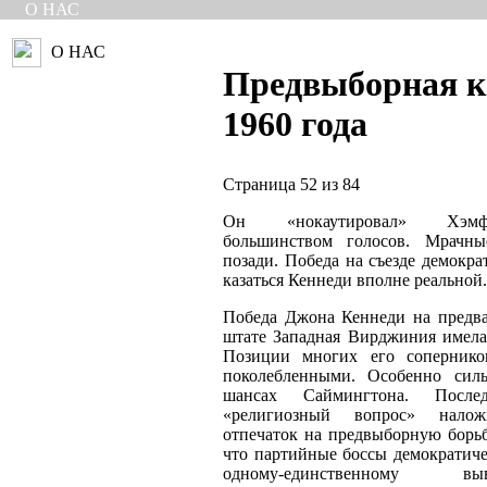
О НАС
О НАС
Предвыборная 
1960 года
Страница 52 из 84
Он «нокаутировал» Хэм
большинством голосов. Мрачны
позади. Победа на съезде демокра
казаться Кеннеди вполне реальной.
Победа Джона Кеннеди на предв
штате Западная Вирджиния имела
Позиции многих его соперников
поколебленными. Особенно силь
шансах Саймингтона. После
«религиозный вопрос» нало
отпечаток на предвыборную борь
что партийные боссы демократиче
одному-единственному в