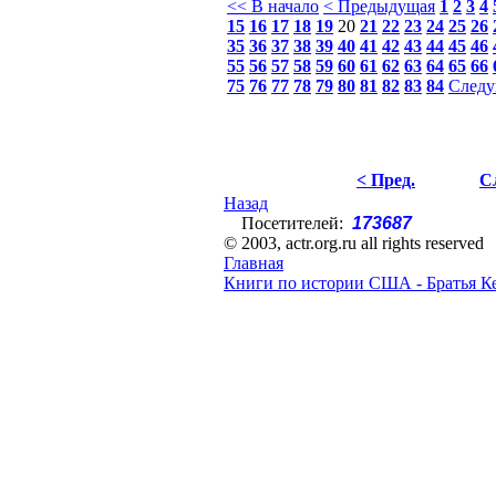
<< В начало
< Предыдущая
1
2
3
4
15
16
17
18
19
20
21
22
23
24
25
26
35
36
37
38
39
40
41
42
43
44
45
46
55
56
57
58
59
60
61
62
63
64
65
66
75
76
77
78
79
80
81
82
83
84
Следу
< Пред.
С
Назад
Посетителей:
173687
© 2003, actr.org.ru all rights reserved
Главная
Книги по истории США - Братья К