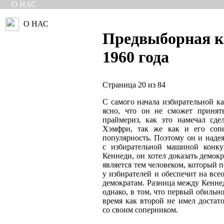
О НАС
О НАС
Предвыборная 
1960 года
Страница 20 из 84
С самого начала избирательной 
ясно, что он не сможет принят
праймериз, как это намечал сде
Хэмфри, так же как и его соп
популярность. Поэтому он и надея
с избирательной машиной конку
Кеннеди, он хотел доказать демок
является тем человеком, который 
у избирателей и обеспечит на вс
демократам. Разница между Кенне
однако, в том, что первый обильн
время как второй не имел достат
со своим соперником.