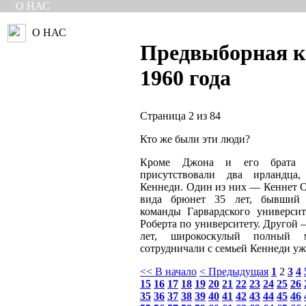
О НАС
О НАС
Предвыборная 
1960 года
Страница 2 из 84
Кто же были эти люди?
Кроме Джона и его брата Р
присутствовали два ирландца
Кеннеди. Один из них — Кеннет О
вида брюнет 35 лет, бывший 
команды Гарвардского университ
Роберта по университету. Другой 
лет, широкоскулый полный 
сотрудничали с семьей Кеннеди уже
<< В начало
< Предыдущая
1
2
3
4
15
16
17
18
19
20
21
22
23
24
25
26
35
36
37
38
39
40
41
42
43
44
45
46