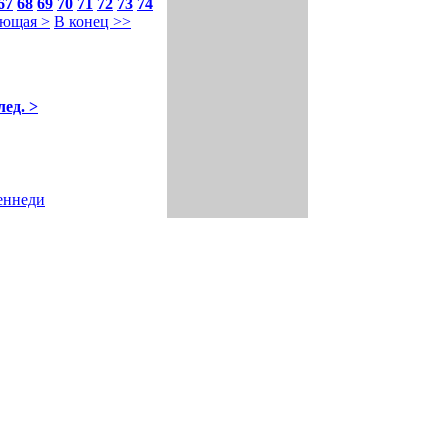
67
68
69
70
71
72
73
74
ющая >
В конец >>
лед. >
еннеди