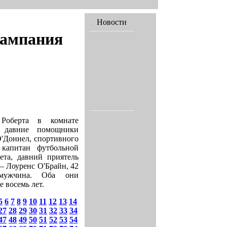
Новости
кампания
оберта в комнате
, давние помощники
'Доннел, спортивного
капитан футбольной
ета, давний приятель
— Лоуренс О'Брайн, 42
мужчина. Оба они
 восемь лет.
5
6
7
8
9
10
11
12
13
14
27
28
29
30
31
32
33
34
47
48
49
50
51
52
53
54