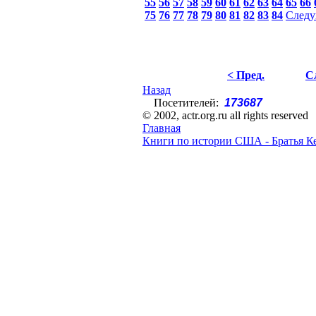
55
56
57
58
59
60
61
62
63
64
65
66
75
76
77
78
79
80
81
82
83
84
Следу
< Пред.
С
Назад
Посетителей:
173687
© 2002, actr.org.ru all rights reserved
Главная
Книги по истории США - Братья К