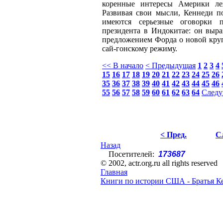
коренные интересы Америки ле
Развивая свои мысли, Кеннеди по
имеются серьезные оговорки 
президента в Индокитае: он выра
предложением Форда о новой кр
сай-гонскому режиму.
<< В начало
< Предыдущая
1
2
3
4
15
16
17
18
19
20
21
22
23
24
25
26
35
36
37
38
39
40
41
42
43
44
45
46
55
56
57
58
59
60
61
62
63
64
Следу
< Пред.
С
Назад
Посетителей:
173687
© 2002, actr.org.ru all rights reserved
Главная
Книги по истории США - Братья К