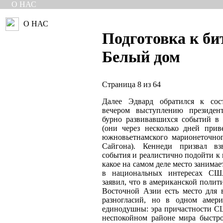
О НАС
О НАС
Подготовка к би
Белый дом
Страница 8 из 64
Далее Эдвард обратился к сос
вечером выступлению президен
бурно развивавшихся событий в
(они через несколько дней при
южновьетнамского марионеточно
Сайгона). Кеннеди призвал вз
события и реалистично подойти к 
какое на самом деле место занима
в национальных интересах США
заявил, что в американской поли
Восточной Азии есть место для 
разногласий, но в одном амер
единодушны: эра причастности С
неспокойном районе мира быстр