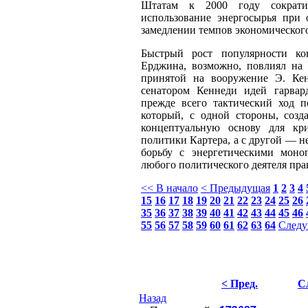
Штатам к 2000 году сокра
использование энергосырья при 
замедлении темпов экономического
Быстрый рост популярности к
Ерджина, возможно, повлиял на т
принятой на вооружение Э. Кен
сенатором Кеннеди идей гарва
прежде всего тактический ход по
который, с одной стороны, созд
концептуальную основу для кри
политики Картера, а с другой — н
борьбу с энергетическими моно
любого политического деятеля пра
<< В начало
< Предыдущая
1
2
3
4
15
16
17
18
19
20
21
22
23
24
25
26
35
36
37
38
39
40
41
42
43
44
45
46
55
56
57
58
59
60
61
62
63
64
Следу
< Пред.
С
Назад