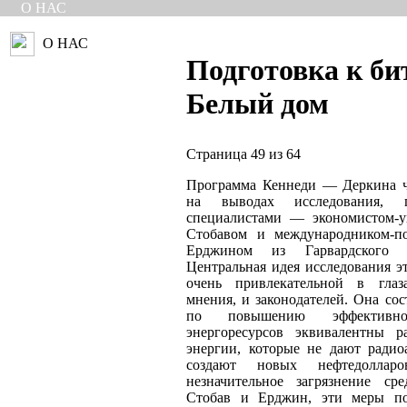
О НАС
О НАС
Подготовка к би
Белый дом
Страница 49 из 64
Программа Кеннеди — Деркина ч
на выводах исследования, п
специалистами — экономистом-у
Стобавом и международником-п
Ерджином из Гарвардского и
Центральная идея исследования э
очень привлекательной в глаз
мнения, и законодателей. Она сос
по повышению эффективнос
энергоресурсов эквивалентны р
энергии, которые не дают радио
создают новых нефтедолла
незначительное загрязнение ср
Стобав и Ерджин, эти меры по