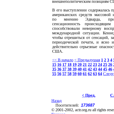
внешнеполитическим позициям 
В его выступлении содержалась п
американских средств массовой 
по мнению Эдварда, при
сенсационность происходящи
способствовали неверному восп
международной ситуации. Кенне
чтобы отрешиться от сенсаций, 
периодической печати, и ясно и
действительно серьезные опаснос
США.
<< В начало
< Предыдущая
1
2
3
4
15
16
17
18
19
20
21
22
23
24
25
26
35
36
37
38
39
40
41
42
43
44
45
46
55
56
57
58
59
60
61
62
63
64
Следу
< Пред.
С
Назад
Посетителей:
173687
© 2001-2002, actr.org.ru all rights res