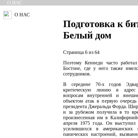
О НАС
О НАС
Подготовка к би
Белый дом
Страница 6 из 64
Поэтому Кеннеди часто работа
Бостоне, где у него также имел
сотрудников.
В середине 70-х годов Эдва
критическую линию в адрес 
вопросам внутренней и внешне
объектом атак в первую очеред
президента Джеральда Форда. Ши
и за рубежом получила в то вр
произнесенная им в Калифорний
апреля 1975 года. Он выступил
усилившихся в американских п
панических настроений, вызван