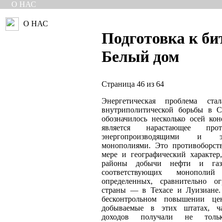
О НАС
О НАС
Подготовка к би
Белый дом
Страница 46 из 64
Энергетическая проблема ста
внутриполитической борьбы в 
обозначилось несколько осей ко
является нарастающее прот
энергопроизводящими и эне
монополиями. Это противоборст
мере и географический характер
районы добычи нефти и газ
соответствующих монополий
определенных, сравнительно о
страны — в Техасе и Луизиане.
бесконтрольном повышении ц
добываемые в этих штатах, ча
доходов получали не тольк