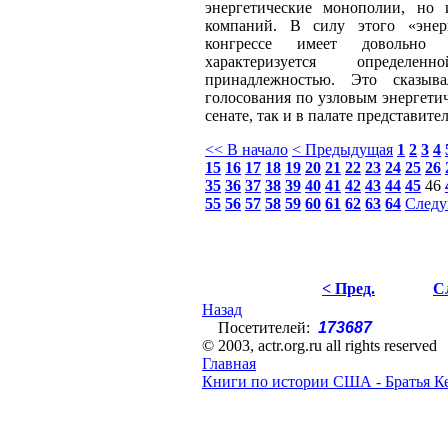
энергетические монополии, но
компаний. В силу этого «энер
конгрессе имеет довольн
характеризуется определенн
принадлежностью. Это сказыва
голосования по узловым энергети
сенате, так и в палате представите
<< В начало
< Предыдущая
1
2
3
4
15
16
17
18
19
20
21
22
23
24
25
26
35
36
37
38
39
40
41
42
43
44
45
46
55
56
57
58
59
60
61
62
63
64
Следу
< Пред.
С
Назад
Посетителей:
173687
© 2003, actr.org.ru all rights reserved
Главная
Книги по истории США - Братья К