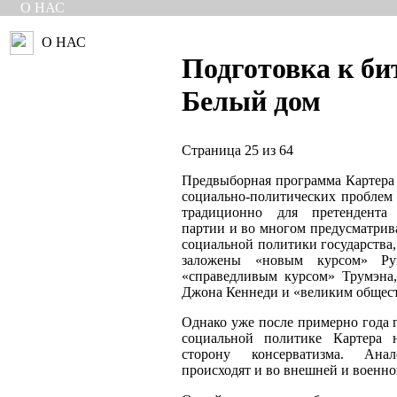
О НАС
О НАС
Подготовка к би
Белый дом
Страница 25 из 64
Предвыборная программа Картера 
социально-политических проблем 
традиционно для претендента 
партии и во многом предусматрив
социальной политики государства
заложены «новым курсом» Руз
«справедливым курсом» Трумэна
Джона Кеннеди и «великим общес
Однако уже после примерно года 
социальной политике Картера 
сторону консерватизма. Ана
происходят и во внешней и военно