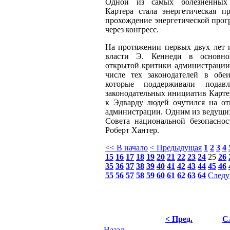
Одной из самых болезненных
Картера стала энергетическая п
прохождение энергетической про
через конгресс.
На протяжении первых двух лет 
власти Э. Кеннеди в основно
открытой критики администрации;
числе тех законодателей в обеи
которые поддерживали подав
законодательных инициатив Картер
к Эдварду людей очутился на от
администрации. Одним из ведущих
Совета национальной безопасност
Роберт Хантер.
<< В начало
< Предыдущая
1
2
3
4
15
16
17
18
19
20
21
22
23
24
25
26
35
36
37
38
39
40
41
42
43
44
45
46
55
56
57
58
59
60
61
62
63
64
Следу
< Пред.
С
Назад