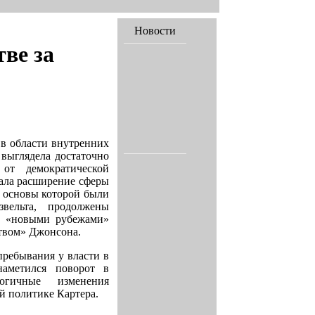
Новости
тве за
в области внутренних
выглядела достаточно
от демократической
ала расширение сферы
, основы которой были
вельта, продолжены
, «новыми рубежами»
твом» Джонсона.
пребывания у власти в
наметился поворот в
логичные изменения
й политике Картера.