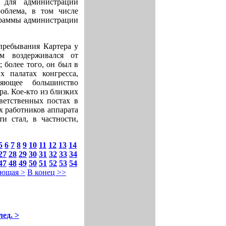
 для администрации
роблема, в том числе
граммы администрации
пребывания Картера у
м воздерживался от
 более того, он был в
х палатах конгресса,
ляющее большинство
а. Кое-кто из близких
ветственных постах в
 работников аппарата
и стал, в частности,
5
6
7
8
9
10
11
12
13
14
27
28
29
30
31
32
33
34
47
48
49
50
51
52
53
54
ющая >
В конец >>
лед. >