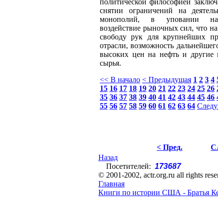
политической философией заключ
снятии ограничений на деятель
монополий, в уповании на 
воздействие рыночных сил, что на
свободу рук для крупнейших пр
отрасли, возможность дальнейшего
высоких цен на нефть и другие 
сырья.
<< В начало
< Предыдущая
1
2
3
4
15
16
17
18
19
20
21
22
23
24
25
26
35
36
37
38
39
40
41
42
43
44
45
46
55
56
57
58
59
60
61
62
63
64
Следу
< Пред.
С
Назад
Посетителей:
173687
© 2001-2002, actr.org.ru all rights res
Главная
Книги по истории США - Братья К