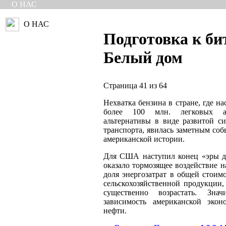
О НАС
О НАС
Подготовка к би
Белый дом
Страница 41 из 64
Нехватка бензина в стране, где н
более 100 млн. легковых а
альтернативы в виде развитой с
транспорта, явилась заметным со
американской истории.
Для США наступил конец «эры д
оказало тормозящее воздействие н
доля энергозатрат в общей стои
сельскохозяйственной продукции,
существенно возрастать. Знач
зависимость американской эко
нефти.