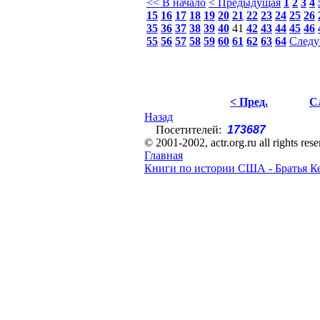
<< В начало
< Предыдущая
1
2
3
4
15
16
17
18
19
20
21
22
23
24
25
26
35
36
37
38
39
40
41
42
43
44
45
46
55
56
57
58
59
60
61
62
63
64
Следу
< Пред.
С
Назад
Посетителей:
173687
© 2001-2002, actr.org.ru all rights res
Главная
Книги по истории США - Братья К