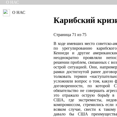
О НАС
О НАС
Карибский криз
Страница 71 из 75
В ходе имевших место советско-а
по урегулированию карибского
Кеннеди и другие американски
неоднократно проявляли непос
решении проблем, связанных с во
острой ситуацией. Они, например
рамки достигнутой ранее договор
толковать термин «наступательн
усложняли вопрос о том, какую ф
договоренности, по которой
обязательство не совершать агре
это отражало острую борьбу в 
США, где экстремисты, недов
компромиссом, стремились если н
всяком случае, свести к таком
давало бы США преимущества