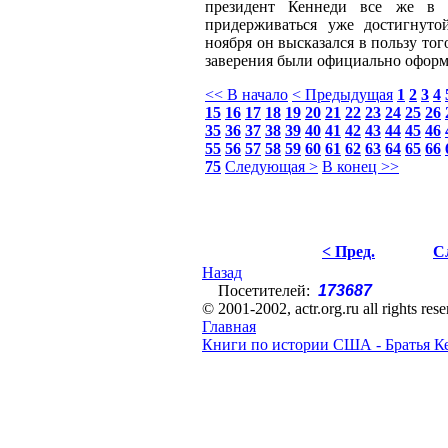
президент Кеннеди все же в 
придерживаться уже достигнуто
ноября он высказался в пользу то
заверения были официально офор
<< В начало
< Предыдущая
1
2
3
4
15
16
17
18
19
20
21
22
23
24
25
26
35
36
37
38
39
40
41
42
43
44
45
46
55
56
57
58
59
60
61
62
63
64
65
66
75
Следующая >
В конец >>
< Пред.
С
Назад
Посетителей:
173687
© 2001-2002, actr.org.ru all rights res
Главная
Книги по истории США - Братья К