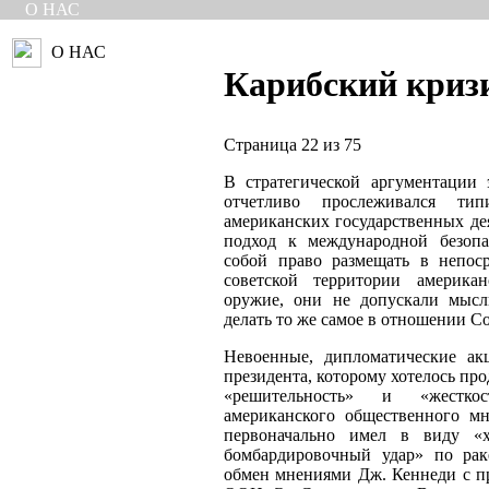
О НАС
О НАС
Карибский криз
Страница 22 из 75
В стратегической аргументации 
отчетливо прослеживался ти
американских государственных де
подход к международной безопа
собой право размещать в непос
советской территории американ
оружие, они не допускали мысл
делать то же самое в отношении 
Невоенные, дипломатические ак
президента, которому хотелось пр
«решительность» и «жестко
американского общественного м
первоначально имел в виду «х
бомбардировочный удар» по раке
обмен мнениями Дж. Кеннеди с 