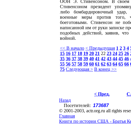
ООН Э. Стивенсоном. В своем 
Стивенсоном президент упомяну
либо бомбардировочный удар, 
военные меры против того, 
боеготовыми. Стивенсон не поб
написанной им от руки записке пр
подобных действий, заявив, что
войной.
<< В начало
< Предыдущая
1
2
3
4
15
16
17
18
19
20
21
22
23
24
25
26
35
36
37
38
39
40
41
42
43
44
45
46
55
56
57
58
59
60
61
62
63
64
65
66
75
Следующая >
В конец >>
< Пред.
С
Назад
Посетителей:
173687
© 2001-2003, actr.org.ru all rights res
Главная
Книги по истории США - Братья К