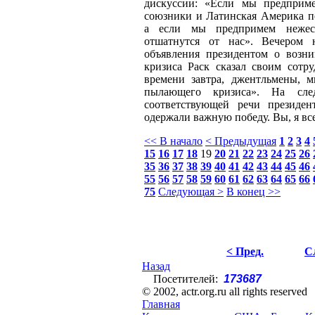
дискуссии: «Если мы предприме
союзники и Латинская Америка по
а если мы предпримем нежес
отшатнутся от нас». Вечером 
объявления президентом о возн
кризиса Раск сказал своим сотр
времени завтра, джентльмены, 
пылающего кризиса». На сле
соответствующей речи президе
одержали важную победу. Вы, я вс
<< В начало
< Предыдущая
1
2
3
4
15
16
17
18
19
20
21
22
23
24
25
26
35
36
37
38
39
40
41
42
43
44
45
46
55
56
57
58
59
60
61
62
63
64
65
66
75
Следующая >
В конец >>
< Пред.
С
Назад
Посетителей:
173687
© 2002, actr.org.ru all rights reserved
Главная