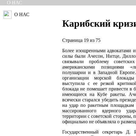
О НАС
О НАС
Карибский криз
Страница 19 из 75
Более изощренными адвокатами и
силы были Ачесон, Нитце, Дилло
связывали проблему советск
американскими позициями «л
полушарии и в Западной Европе.
организации морской блокад
выступила с ее резкой критико
блокада не помешает привести в 
имеющиеся на Кубе ракеты. Аче
всячески старался убедить президе
на удар по ракетным площадкам 
массированного ядерного уда
территории с советской стороны, 
официально не объявляла о размещ
Государственный секретарь Д. 