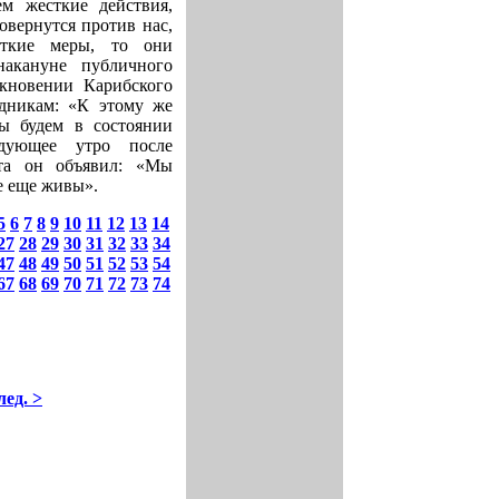
м жесткие действия,
вернутся против нас,
ткие меры, то они
накануне публичного
икновении Карибского
удникам: «К этому же
мы будем в состоянии
дующее утро после
нта он объявил: «Мы
е еще живы».
5
6
7
8
9
10
11
12
13
14
27
28
29
30
31
32
33
34
47
48
49
50
51
52
53
54
67
68
69
70
71
72
73
74
лед. >