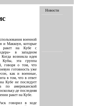
Новости
ис
спользования военной
н и Маккоун, которые
их ракет на Кубе с
идера» в западном
 Когда возникла идея
ы Кубы, эта группа
й, говоря о том, что
боевую готовность уже
сон, как и военные,
нта в том, что в ответ
на Кубе не последует
ра по американской
поскольку-де последняя
ении ракет на Кубе.
Раск говорил в ходе