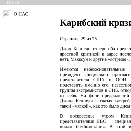
О НАС
О НАС
Карибский криз
Страница 29 из 75
Джон Кеннеди отверг оба предл
яростной критикой в адрес посл
ветт, Маккоун и другие «ястребы».
Имеются небезосновательные 
президент специально приглас
представителя США в ООН 
подставить именно его, известно
группы экстремистов в СНБ, отвод
от себя. На фоне предложений
Джона Кеннеди в глазах «ястреб
такой «мягкой», как это было днем
В воскресенье утром Кенн
представителями ВВС — специал
видам бомбометания. В этой в