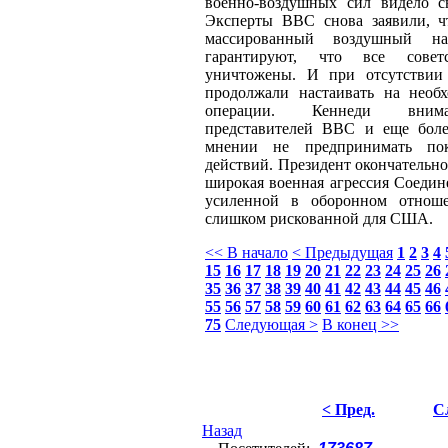
военно-воздушных сил видело с
Эксперты ВВС снова заявили, ч
массированный воздушный н
гарантируют, что все совет
уничтожены. И при отсутствии
продолжали настаивать на необ
операции. Кеннеди внима
представителей ВВС и еще боле
мнении не предпринимать по
действий. Президент окончательно
широкая военная агрессия Соеди
усиленной в оборонном отно
слишком рискованной для США.
<< В начало
< Предыдущая
1
2
3
4
15
16
17
18
19
20
21
22
23
24
25
26
35
36
37
38
39
40
41
42
43
44
45
46
55
56
57
58
59
60
61
62
63
64
65
66
75
Следующая >
В конец >>
< Пред.
С
Назад