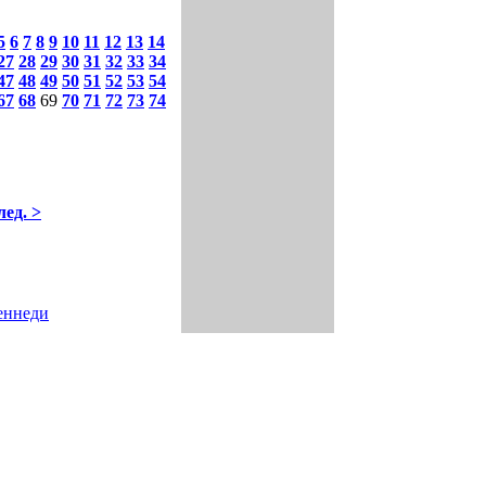
5
6
7
8
9
10
11
12
13
14
27
28
29
30
31
32
33
34
47
48
49
50
51
52
53
54
67
68
69
70
71
72
73
74
лед. >
еннеди