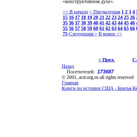
«конструктивном духе».
<< В начало
< Предыдущая
1
2
3
4
15
16
17
18
19
20
21
22
23
24
25
26
35
36
37
38
39
40
41
42
43
44
45
46
55
56
57
58
59
60
61
62
63
64
65
66
75
Следующая >
В конец >>
< Пред.
С
Назад
Посетителей:
173687
© 2001, actr.org.ru all rights reserved
Главная
Книги по истории США - Братья К