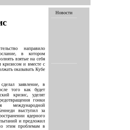
Новости
ис
тельство направило
слание, в котором
олнять взятые на себя
м кризисом и вместе с
олжать оказывать Кубе
сделал заявление, в
сле того как будет
ский кризис, уделят
редотвращения гонки
я международной
еннеди выступил за
ространении ядерного
спытаний и предложил
по этим проблемам в