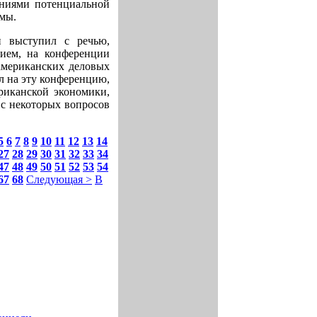
ениями потенциальной
мы.
и выступил с речью,
ием, на конференции
американских деловых
л на эту конференцию,
риканской экономики,
ь с некоторых вопросов
5
6
7
8
9
10
11
12
13
14
27
28
29
30
31
32
33
34
47
48
49
50
51
52
53
54
67
68
Следующая >
В