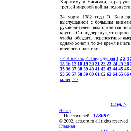
Хиросиму и Нагасаки, и разруш
третьей мировой войны недопусти
24 марта 1982 года Э. Кеннед
выслушанной с большим вниман
руководителей ряда организаций 
кругов. Он подчеркнул, что прише
чтобы обсудить перспективы аме
однако хочет в то же время начат
внешней политики.
<< В начало
< Предыдущая
1
2
3
4
15
16
17
18
19
20
21
22
23
24
25
26
35
36
37
38
39
40
41
42
43
44
45
46
55
56
57
58
59
60
61
62
63
64
65
66
конец >>
След. >
Назад
Посетителей:
173687
© 2002, actr.org.ru all rights reserved
Главная