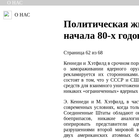
О НАС
О НАС
Политическая 
начала 80-х годо
Страница 62 из 68
Кеннеди и Хэтфилд в срочном пор
о замораживании ядерного ору
рекламируется их сторонниками
состоят в том, что у СССР и СШ
средств для взаимного уничтожени
никаких «ограниченных» ядерных 
Э. Кеннеди и М. Хэтфилд, в част
современных условиях, когда тол
Соединенные Штаты обладают ок
боеприпасов, никакие аналог
оперировать представители ад
разрушениями второй мировой в
двух американских атомных б