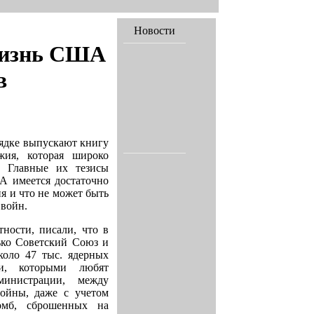
Новости
жизнь США
в
ядке выпускают книгу
жия, которая широко
. Главные их тезисы
А имеется достаточно
я и что не может быть
войн.
ности, писали, что в
ько Советский Союз и
оло 47 тыс. ядерных
ии, которыми любят
министрации, между
ойны, даже с учетом
омб, сброшенных на