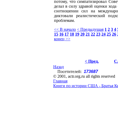
потому, что симпатизировал Сове
делал в силу здравой оценки хода
соотношении сил на междунаро
диктовали реалистический под
проблемам.
<< В начало
< Предыдущая
1
2
3
4
15
16
17
18
19
20
21
22
23
24
25
26
конец >>
< Пред.
С
Назад
Посетителей:
173687
© 2001, actr.org.ru all rights reserved
Главная
Книги по истории США - Братья К