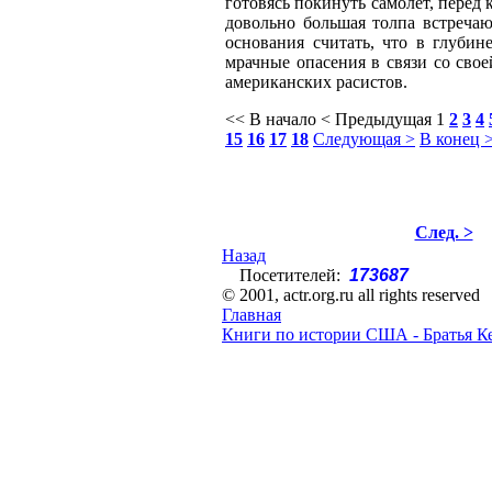
готовясь покинуть самолет, перед
довольно большая толпа встречаю
основания считать, что в глуби
мрачные опасения в связи со свое
американских расистов.
<< В начало
< Предыдущая
1
2
3
4
15
16
17
18
Следующая >
В конец 
След. >
Назад
Посетителей:
173687
© 2001, actr.org.ru all rights reserved
Главная
Книги по истории США - Братья К