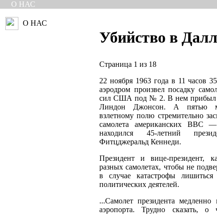
О НАС
О НАС
Убийство в Далл
Страница 1 из 18
22 ноября 1963 года в 11 часов 3
аэродром произвел посадку само
сил США под № 2. В нем прибыл
Линдон Джонсон. А пятью м
взлетному полю стремительно зас
самолета американских ВВС
находился 45-летний пре
Фитцджеральд Кеннеди.
Президент и вице-президент, к
разных самолетах, чтобы не подв
в случае катастрофы лишиться
политических деятелей.
...Самолет президента медленно
аэропорта. Трудно сказать, о