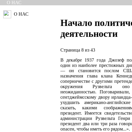
О НАС
О НАС
Начало политич
деятельности
Страница 8 из 43
В декабре 1937 года Джозеф по
один из наиболее престижных ди
— он становится послом СШ
назначения глава клана Кенне
соперничестве с другими претенд
окружения Рузвельта о
неожиданностью. Поговаривали,
сентджеймсскому двору ирландца
ухудшить американо-английски
сказать, какими соображениям
президент. Имеется свидетельст
администрации Рузвельта Генри
президент два или три раза гово
опасен, чтобы иметь его рядом...».