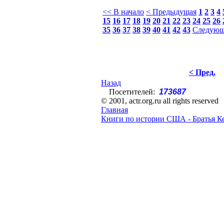
<< В начало
< Предыдущая
1
2
3
4
15
16
17
18
19
20
21
22
23
24
25
26
35
36
37
38
39
40
41
42
43
Следующ
< Пред.
Назад
Посетителей:
173687
© 2001, actr.org.ru all rights reserved
Главная
Книги по истории США - Братья К