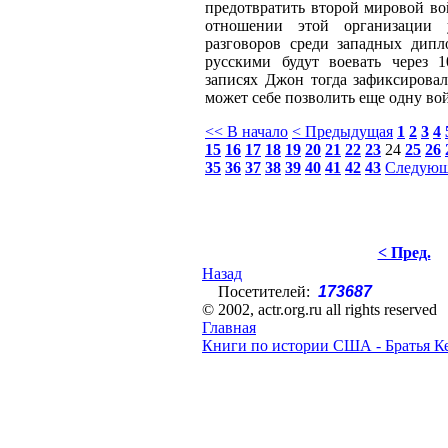
предотвратить второй мировой во
отношении этой организации у
разговоров среди западных дипл
русскими будут воевать через 
записях Джон тогда зафиксировал
может себе позволить еще одну вой
<< В начало
< Предыдущая
1
2
3
4
15
16
17
18
19
20
21
22
23
24
25
26
35
36
37
38
39
40
41
42
43
Следующ
< Пред.
Назад
Посетителей:
173687
© 2002, actr.org.ru all rights reserved
Главная
Книги по истории США - Братья К