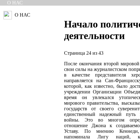
О НАС
О НАС
Начало политич
деятельности
Страница 24 из 43
После окончания второй мирово
свои силы на журналистском попр
в качестве представителя хер
направляется на Сан-Францисс
которой, как известно, было дос
учреждении Организации Объед
время он увлекался утопичес
мирового правительства, высказы
государств от своего суверенит
единственный надежный путь п
войны. Это во многом опред
отношение Джона к создаваемо
Уставу. По мнению Кеннед
напоминала Лигу наций, к