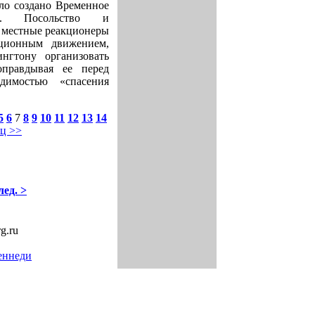
ло создано Временное
во. Посольство и
о местные реакционеры
ционным движением,
нгтону организовать
правдывая ее перед
димостью «спасения
5
6
7
8
9
10
11
12
13
14
ец >>
лед. >
rg.ru
еннеди