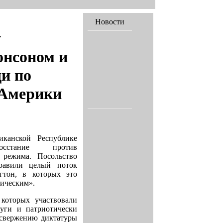
Новости
у
онсоном и
и по
 Америки
канской Республике
сстание против
о режима. Посольство
авили целый поток
гтон, в которых это
ическим».
которых участвовали
уги и патриотически
 свержению диктатуры