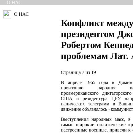
О НАС
О НАС
Конфликт межд
президентом Дж
Робертом Кеннед
проблемам Лат.
Страница 7 из 19
В апреле 1965 года в Домини
произошло народное во
проамериканского диктаторског
США и резидентура ЦРУ напр
панических телеграмм в Вашин
движение объявлялось «коммунист
Выступления народных масс, в 
самые широкие политические кр
настроенные военные, привели к