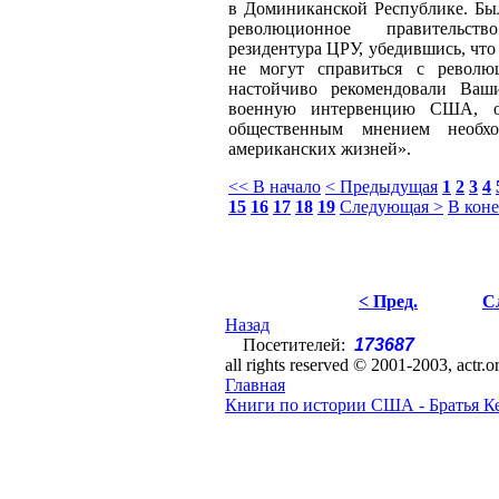
в Доминиканской Республике. Бы
революционное правительст
резидентура ЦРУ, убедившись, чт
не могут справиться с револю
настойчиво рекомендовали Ваши
военную интервенцию США, о
общественным мнением необхо
американских жизней».
<< В начало
< Предыдущая
1
2
3
4
15
16
17
18
19
Следующая >
В кон
< Пред.
С
Назад
Посетителей:
173687
all rights reserved © 2001-2003, actr.o
Главная
Книги по истории США - Братья К